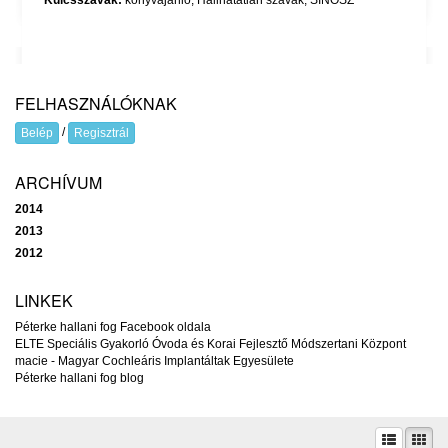
Kulcsszavak:
könyvajánló
,
Hallhatatlan szavak
,
SINOSZ
FELHASZNÁLÓKNAK
/
Belép
Regisztrál
ARCHÍVUM
2014
2013
2012
LINKEK
Péterke hallani fog Facebook oldala
ELTE Speciális Gyakorló Óvoda és Korai Fejlesztő Módszertani Központ
macie - Magyar Cochleáris Implantáltak Egyesülete
Péterke hallani fog blog