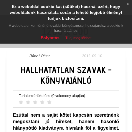
x
Ez a weboldal cookie-kat (sütiket) használ azért, hogy
weboldalunk használata során a lehető legjobb élményt
tudjuk biztosítani.
A weboldalunkon történő további böngészéssel hozzájárulsz a cookie-k
használatához.
Folytatás
Tudj meg többet
Rácz I. Péter
2012. 09. 10.
HALLHATATLAN SZAVAK -
KÖNYVAJÁNLÓ
Tartalom értékelése (0 vélemény alapján):
Ezúttal nem a saját kötet kapcsán szeretnénk
megosztani jó híreket, hanem hasonló
hiánypótló kiadványra hívnánk föl a figyelmet.