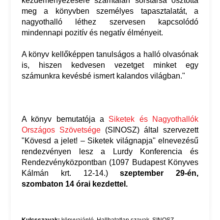
kezdeményezésére számtalan sorstársa osztotta
meg a könyvben személyes tapasztalatát, a
nagyothalló léthez szervesen kapcsolódó
mindennapi pozitív és negatív élményeit.
A könyv kellőképpen tanulságos a halló olvasónak
is, hiszen kedvesen vezetget minket egy
számunkra kevésbé ismert kalandos világban."
A könyv bemutatója a
Siketek és Nagyothallók
Országos Szövetsége
(SINOSZ) által szervezett
"Kövesd a jelet! – Siketek világnapja" elnevezésű
rendezvényen lesz a Lurdy Konferencia és
Rendezvényközpontban (1097 Budapest Könyves
Kálmán krt. 12-14.)
szeptember 29-én,
szombaton 14 órai kezdettel.