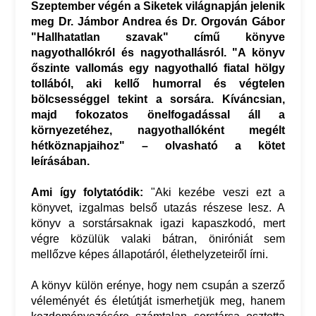
Szeptember végén a Siketek világnapján jelenik
meg Dr. Jámbor Andrea és Dr. Orgován Gábor
"Hallhatatlan szavak" című könyve
nagyothallókról és nagyothallásról. "A könyv
őszinte vallomás egy nagyothalló fiatal hölgy
tollából, aki kellő humorral és végtelen
bölcsességgel tekint a sorsára. Kíváncsian,
majd fokozatos önelfogadással áll a
környezetéhez, nagyothallóként megélt
hétköznapjaihoz" – olvasható a kötet
leírásában.
Ami így folytatódik:
"Aki kezébe veszi ezt a
könyvet, izgalmas belső utazás részese lesz. A
könyv a sorstársaknak igazi kapaszkodó, mert
végre közülük valaki bátran, öniróniát sem
mellőzve képes állapotáról, élethelyzeteiről írni.
A könyv külön erénye, hogy nem csupán a szerző
véleményét és életútját ismerhetjük meg, hanem