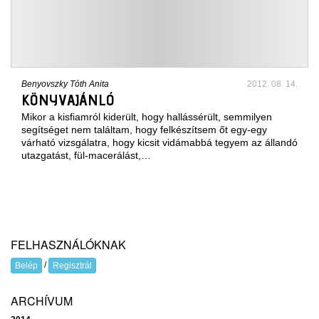
Benyovszky Tóth Anita
2012. 08. 14.
KÖNYVAJÁNLÓ
Mikor a kisfiamról kiderült, hogy hallássérült, semmilyen
segítséget nem találtam, hogy felkészítsem őt egy-egy
várható vizsgálatra, hogy kicsit vidámabbá tegyem az állandó
utazgatást, fül-macerálást,…
FELHASZNÁLÓKNAK
/
Belép
Regisztrál
ARCHÍVUM