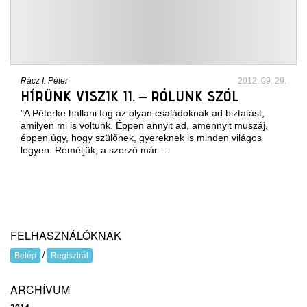
Rácz I. Péter
2012. 09. 29.
HÍRÜNK VISZIK II. – RÓLUNK SZÓL
"A Péterke hallani fog az olyan családoknak ad biztatást,
amilyen mi is voltunk. Éppen annyit ad, amennyit muszáj,
éppen úgy, hogy szülőnek, gyereknek is minden világos
legyen. Reméljük, a szerző már …
FELHASZNÁLÓKNAK
/
Belép
Regisztrál
ARCHÍVUM