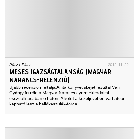
Rácz I. Péter
2012. 11. 29.
MESÉS IGAZSÁGTALANSÁG (MAGYAR
NARANCS-RECENZIÓ)
Újabb recenzió méltatja Anita könyvecskéjét, ezúttal Vári
György írt róla a Magyar Narancs gyremekirodalmi
összeállításában e héten. A kötet a közeljövőben várhatóan
kapható lesz a hallókészülék-forga…