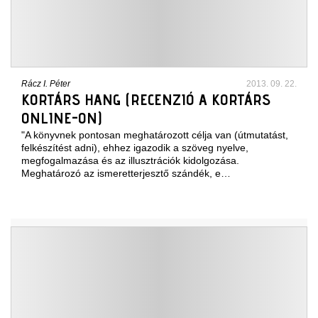
Rácz I. Péter
2013. 09. 22.
KORTÁRS HANG (RECENZIÓ A KORTÁRS
ONLINE-ON)
"A könyvnek pontosan meghatározott célja van (útmutatást,
felkészítést adni), ehhez igazodik a szöveg nyelve,
megfogalmazása és az illusztrációk kidolgozása.
Meghatározó az ismeretterjesztő szándék, e…