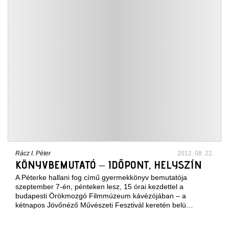
Rácz I. Péter
2012. 08. 22.
KÖNYVBEMUTATÓ – IDŐPONT, HELYSZÍN
A Péterke hallani fog című gyermekkönyv bemutatója
szeptember 7-én, pénteken lesz, 15 órai kezdettel a
budapesti Örökmozgó Filmmúzeum kávézójában – a
kétnapos Jövőnéző Művészeti Fesztivál keretén belü…