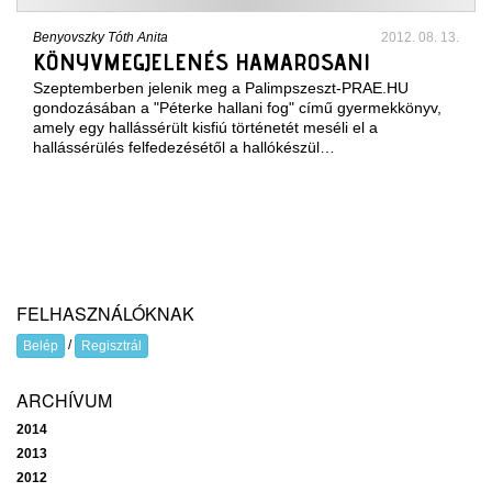
Benyovszky Tóth Anita
2012. 08. 13.
KÖNYVMEGJELENÉS HAMAROSAN!
Szeptemberben jelenik meg a Palimpszeszt-PRAE.HU
gondozásában a "Péterke hallani fog" című gyermekkönyv,
amely egy hallássérült kisfiú történetét meséli el a
hallássérülés felfedezésétől a hallókészül…
FELHASZNÁLÓKNAK
/
Belép
Regisztrál
ARCHÍVUM
2014
2013
2012